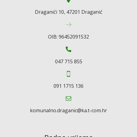
Draganići 10, 47201 Draganić
OIB: 96452091532
047 715 855
091 1715 136
komunalno.draganic@ka.t-com.hr