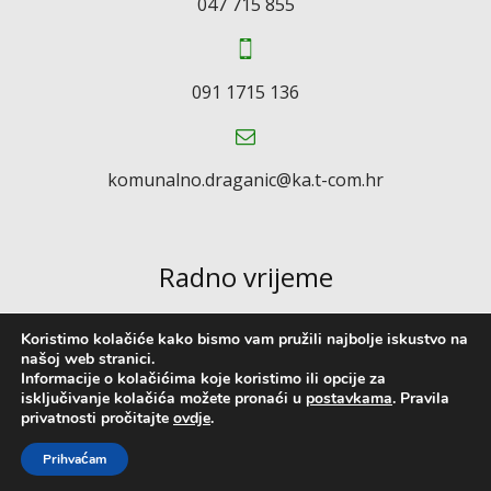
047 715 855
091 1715 136
komunalno.draganic@ka.t-com.hr
Radno vrijeme
Koristimo kolačiće kako bismo vam pružili najbolje iskustvo na
Ponedjeljak-petak: 07:00 – 15:00
našoj web stranici.
Informacije o kolačićima koje koristimo ili opcije za
Subotom, nedjeljom i praznikom ne radimo
isključivanje kolačića možete pronaći u
postavkama
. Pravila
privatnosti pročitajte
ovdje
.
Copyright © 2022. KOMUNALNO DRUŠTVO DRAGANIĆ d.o.o. //
Prihvaćam
Izrada web stranica:
kT dizajn