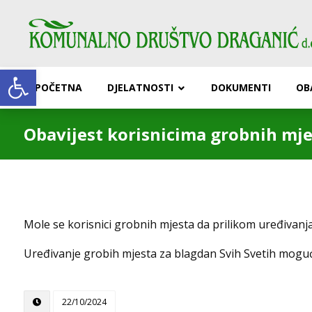
Open toolbar
POČETNA
DJELATNOSTI
DOKUMENTI
OB
Obavijest korisnicima grobnih mje
Mole se korisnici grobnih mjesta da prilikom uređivanj
Uređivanje grobih mjesta za blagdan Svih Svetih moguće
22/10/2024