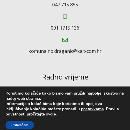
047 715 855
091 1715 136
komunalno.draganic@ka.t-com.hr
Radno vrijeme
Koristimo kolačiće kako bismo vam pružili najbolje iskustvo na
Ponedjeljak-petak: 07:00 – 15:00
našoj web stranici.
Informacije o kolačićima koje koristimo ili opcije za
Subotom, nedjeljom i praznikom ne radimo
isključivanje kolačića možete pronaći u
postavkama
. Pravila
privatnosti pročitajte
ovdje
.
Copyright © 2022. KOMUNALNO DRUŠTVO DRAGANIĆ d.o.o. //
Prihvaćam
Izrada web stranica:
kT dizajn