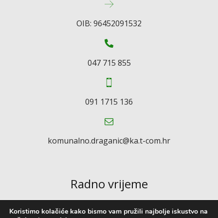
OIB: 96452091532
047 715 855
091 1715 136
komunalno.draganic@ka.t-com.hr
Radno vrijeme
Koristimo kolačiće kako bismo vam pružili najbolje iskustvo na
Ponedjeljak-petak: 07:00 – 15:00